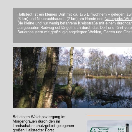
Hallstedt ist ein kleines Dorf mit ca. 175 Einwohnern – gelegen z
(6 km) und Neubruchhausen (2 km) am Rande des
Naturparks Wil
Die kleine und nur wenig befahrene Kreisstraße mit einem durchgä
ausgebauten Radweg schlängelt sich durch das Dorf und führt vorbe
Bauernhäusern mit großzügig angelegten Weiden, Gärten und Obst
Bei einem Waldspaziergang im
Morgengrauen durch den im
Landschaftsschutzgebiet gelegenen
großen Hallstedter Forst